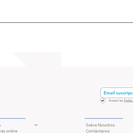
Acepto las
Políti
Asistencia
rsos
s
Sobre Nosotros
as online
Contáctanos