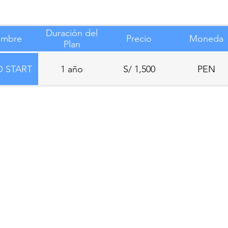
Duración del
mbre
Precio
Moneda
Plan
 START
1 año
S/ 1,500
PEN