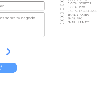
a
DIGITAL STARTER
t
DIGITAL PRO
o
DIGITAL EXCELLENCE
r
EMAIL STARTER
i
EMAIL PRO
o
EMAIL ULTIMATE