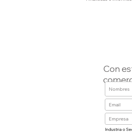
Con es
Con es
comerc
comerc
Industria o Se