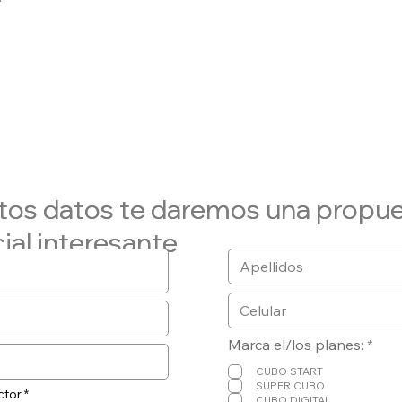
tos datos te daremos una propu
tos datos te daremos una propu
ial interesante
ial interesante
O
Marca el/los planes:
*
b
l
CUBO START
i
SUPER CUBO
ctor
g
CUBO DIGITAL