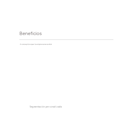
Beneficios
4 conceptos que tu empresa necesita!
Segmentación personalizada