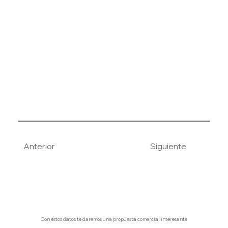
Anterior
Siguiente
Con estos datos te daremos una propuesta comercial interesante