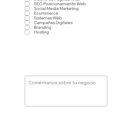
l
SEO Posicionamiento Web
i
Social Media Marketing
g
Ecommerce
a
Sistemas Web
t
Campañas Digitales
o
Branding
r
Hosting
i
o