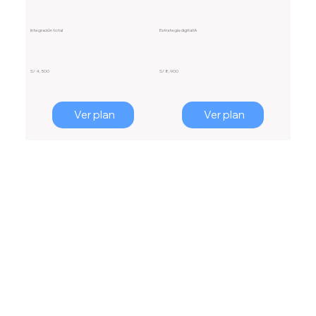
Integración total
Estrategia digital IA
S/ 4,500
S/ 8,900
Ver plan
Ver plan