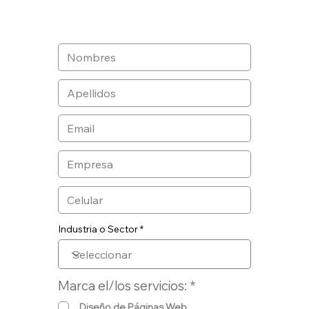
Industria o Sector
O
Marca el/los servicios:
*
b
Diseño de Páginas Web