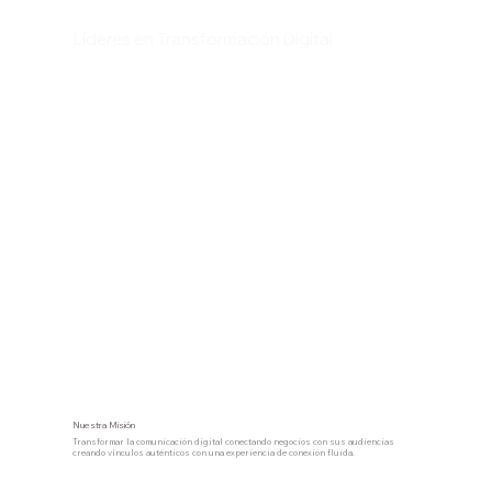
Líderes en Transformación Digital
Nuestra Misión
Transformar la comunicación digital conectando negocios con sus audiencias
creando vínculos auténticos con una experiencia de conexión fluida.