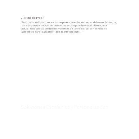
¿Por qué elegirnos?
En un mundo digital de cambios exponenciales las empresas deben replantearse,
por ello creamos relaciones auténticas en compromiso con el cliente para
actualizado con las tendencias y avances de la era digital, con beneficios
accesibles para la adaptabilidad de sus negocios.
Soluciones Escalables y Personalizadas