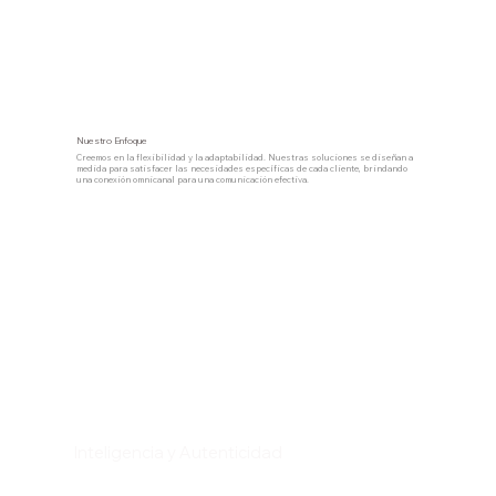
Nuestro Enfoque
Creemos en la flexibilidad y la adaptabilidad. Nuestras soluciones se diseñan a
medida para satisfacer las necesidades específicas de cada cliente, brindando
una conexión omnicanal para una comunicación efectiva.
Inteligencia y Autenticidad