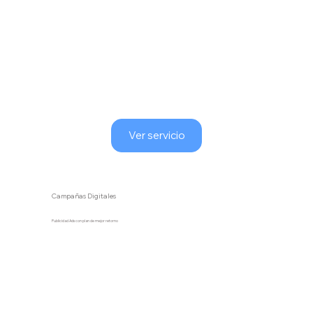
Ver servicio
Campañas Digitales
Publicidad Ads con plan de mejor retorno