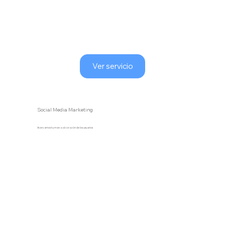
Ver servicio
Social Media Marketing
Acercamos tu marca al corazón de los usuarios