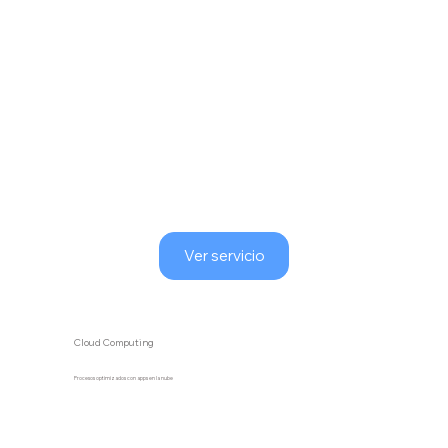
Ver servicio
Cloud Computing
Procesos optimizados con apps en la nube