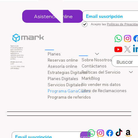
Asistencia online
Acepto las
Políticas de Privacida
Rec
Asi
urs
ste
os
nci
Agencia de
marketing digital
que convierte tu
a
negocio en una
Planes
experiencia
auténtica para los
clientes. Te darán
Sobre Nosotros
Reservas online
un like!
info@cubomark.
com
Contáctanos
Asesoría online
+1 (202) 860-3540
(WhatsApp)
Políticas del Servicio
Estrategias Digitales
MarkBlog
Planes Digitales
No vender mis datos
Servicios Digitales
Libro de Reclamaciones
Programa GanaCubos
Programa de referidos
Aceptar