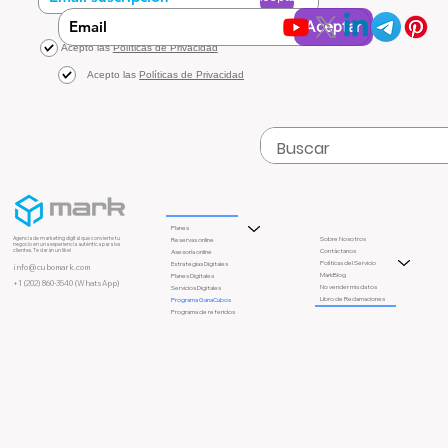
Aceptar
Acepto las
Políticas de Privacidad
Acepto las
Políticas de Privacidad
Asistenci
Recursos
a
Planes
Sobre Nosotros
Agencia de marketing digital que convierte tu
Reservas online
negocio en una experiencia auténtica para los
Contáctanos
clientes. Te darán un like!
Asesoría online
Políticas del Servicio
Estrategias Digitales
info@cubomark.com
MarkBlog
Planes Digitales
+1 (202) 860-3540 (WhatsApp)
No vender mis datos
Servicios Digitales
Libro de Reclamaciones
Programa GanaCubos
Programa de referidos