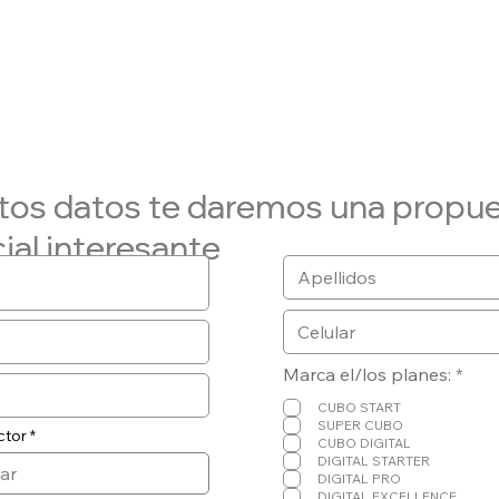
tos datos te daremos una propu
tos datos te daremos una propu
ial interesante
ial interesante
O
Marca el/los planes:
*
b
l
CUBO START
i
SUPER CUBO
ctor
g
CUBO DIGITAL
a
DIGITAL STARTER
t
DIGITAL PRO
o
DIGITAL EXCELLENCE