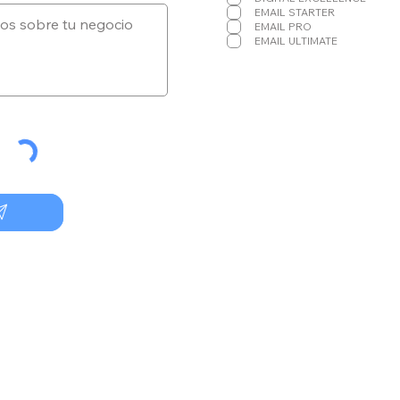
r
EMAIL STARTER
i
EMAIL PRO
o
EMAIL ULTIMATE