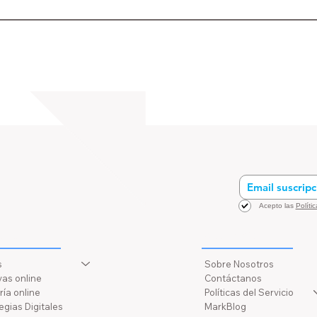
Acepto las
Políti
Asistencia
rsos
s
Sobre Nosotros
as online
Contáctanos
ía online
Políticas del Servicio
egias Digitales
MarkBlog