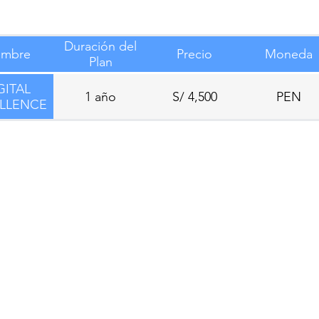
Duración del
mbre
Precio
Moneda
Plan
GITAL
1 año
S/ 4,500
PEN
LLENCE