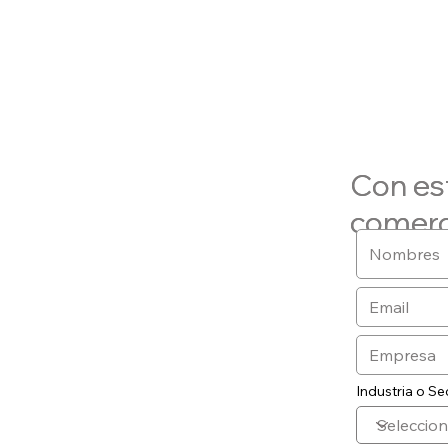
Con es
Con es
comerc
comerc
Industria o Se