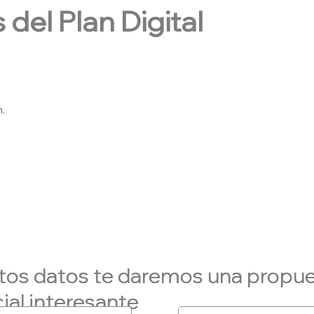
 del Plan Digital
.
tos datos te daremos una propu
tos datos te daremos una propu
ial interesante
ial interesante