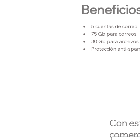
Beneficios
5 cuentas de correo.
75 Gb para correos.
30 Gb para archivos.
Protección anti-spam
Con es
Con es
comerc
comerc