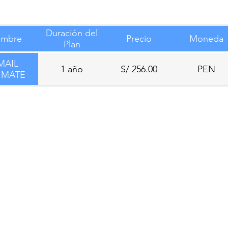
Duración del
mbre
Precio
Moneda
Plan
MAIL
1 año
S/ 256.00
PEN
IMATE