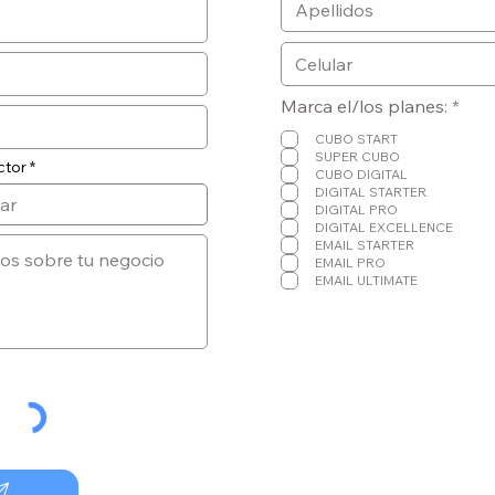
O
Marca el/los planes:
*
b
l
CUBO START
i
SUPER CUBO
ctor
g
CUBO DIGITAL
a
DIGITAL STARTER
t
DIGITAL PRO
o
DIGITAL EXCELLENCE
r
EMAIL STARTER
i
EMAIL PRO
o
EMAIL ULTIMATE