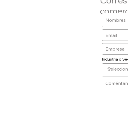
Con es
Con es
comerc
comerc
Industria o Se