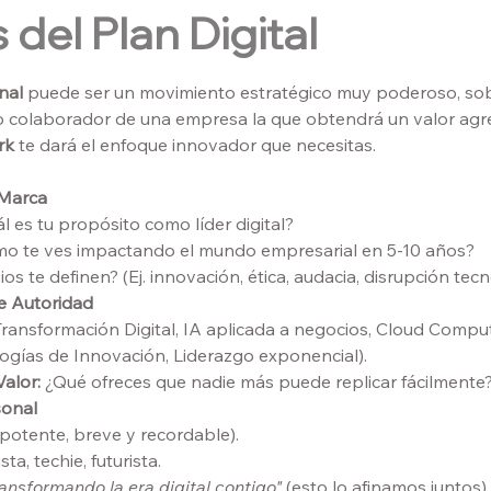
 del Plan Digital
nal
 puede ser un movimiento estratégico muy poderoso, so
o colaborador de una empresa la que obtendrá un valor ag
k 
te dará el enfoque innovador que necesitas.
 Marca
ál es tu propósito como líder digital?
mo te ves impactando el mundo empresarial en 5-10 años?
ios te definen? (Ej. innovación, ética, audacia, disrupción tec
de Autoridad
. Transformación Digital, IA aplicada a negocios, Cloud Compu
ogías de Innovación, Liderazgo exponencial).
alor:
 ¿Qué ofreces que nadie más puede replicar fácilmente
sonal
potente, breve y recordable).
sta, techie, futurista.
ransformando la era digital contigo"
 (esto lo afinamos juntos).