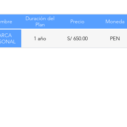
Duración del
mbre
Precio
Moneda
Plan
ARCA
1 año
S/ 650.00
PEN
SONAL