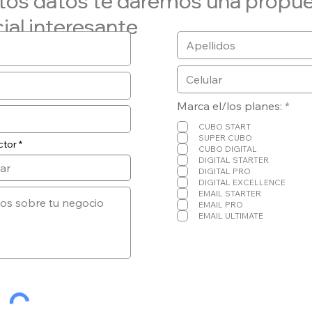
tos datos te daremos una propu
tos datos te daremos una propu
ial interesante
ial interesante
O
Marca el/los planes:
*
b
l
CUBO START
i
SUPER CUBO
ctor
g
CUBO DIGITAL
a
DIGITAL STARTER
t
DIGITAL PRO
o
DIGITAL EXCELLENCE
r
EMAIL STARTER
i
EMAIL PRO
o
EMAIL ULTIMATE