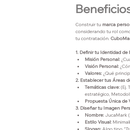
Beneficios
Construir tu 
marca perso
considerando tu rol com
tu contratación. 
CuboMar
1. Definir tu Identidad de
Misión Personal:
 ¿Cu
Visión Personal:
 ¿Có
Valores:
 ¿Qué princip
2. Establecer tus Áreas 
Temáticas clave:
 (Ej
estratégico, Metodol
Propuesta Única de V
3. Diseñar tu Imagen Per
Nombre:
 JucaMark (
Estilo Visual:
 Minimali
Slogan:
 Algo tipo 
"T