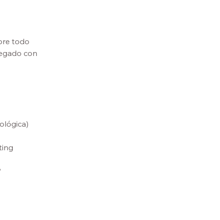
bre todo 
regado con 
nológica)
ting 
?