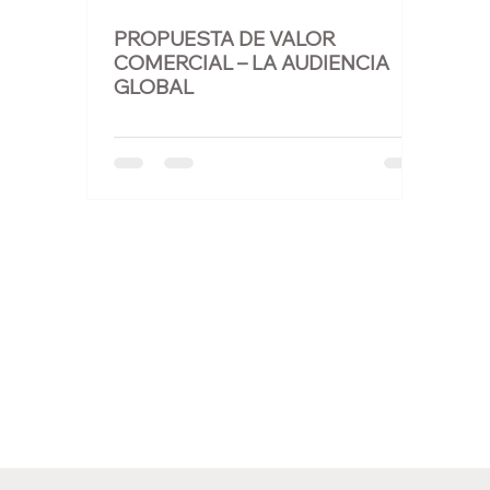
Performance SEO
CDP y CRM
PROPUESTA DE VALOR
COMERCIAL – LA AUDIENCIA
GLOBAL
Sistemas Web
Atención al cliente
Seguridad cibernética
Cloud Computing
Evolución Exponencial