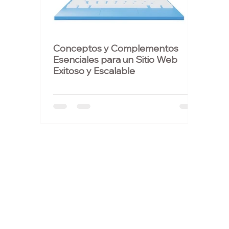
Performance SEO
CDP y CRM
Sistemas Web
Conceptos y Complementos
Esenciales para un Sitio Web
Exitoso y Escalable
Atención al cliente
Seguridad cibernética
Cloud Computing
Evolución Exponencial