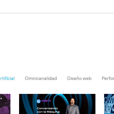
tificial
Omnicanalidad
Diseño web
Perf
l cliente
Seguridad cibernética
Cloud Compu